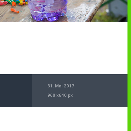
31. Mai 2017
960
x
640 px