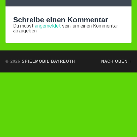
Schreibe einen Kommentar
Du musst
angemeldet
sein, um einen Kommentar
abzugeben.
© 2026
SPIELMOBIL BAYREUTH
NACH OBEN ↑