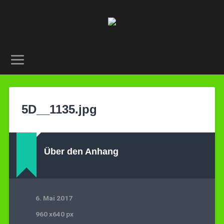
5D__1135.jpg
Über den Anhang
6. Mai 2017
960
x
640 px