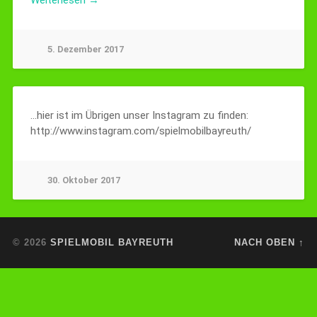
5. Dezember 2017
…hier ist im Übrigen unser Instagram zu finden:
http://www.instagram.com/spielmobilbayreuth/
30. Oktober 2017
© 2026
SPIELMOBIL BAYREUTH
NACH OBEN ↑