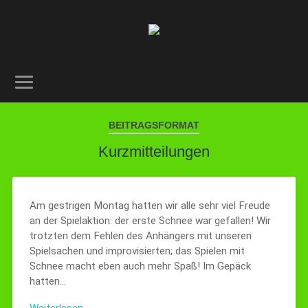
BEITRAGSFORMAT
Kurzmitteilungen
Am gestrigen Montag hatten wir alle sehr viel Freude
an der Spielaktion: der erste Schnee war gefallen! Wir
trotzten dem Fehlen des Anhängers mit unseren
Spielsachen und improvisierten; das Spielen mit
Schnee macht eben auch mehr Spaß! Im Gepäck
hatten…
Weiterlesen →