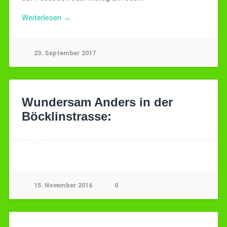
Weiterlesen →
23. September 2017
Wundersam Anders in der
Böcklinstrasse:
15. November 2016
0