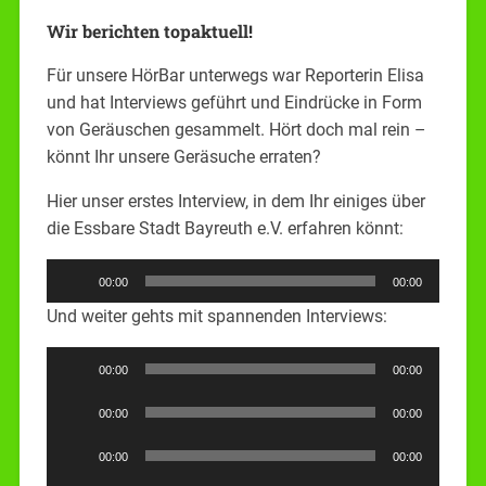
Wir berichten topaktuell!
Für unsere HörBar unterwegs war Reporterin Elisa
und hat Interviews geführt und Eindrücke in Form
von Geräuschen gesammelt. Hört doch mal rein –
könnt Ihr unsere Geräsuche erraten?
Hier unser erstes Interview, in dem Ihr einiges über
die Essbare Stadt Bayreuth e.V. erfahren könnt:
Audio-
00:00
00:00
Player
Und weiter gehts mit spannenden Interviews:
Audio-
00:00
00:00
Player
Audio-
00:00
00:00
Player
Audio-
00:00
00:00
Player