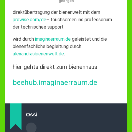
georgen
direktübertragung der bienenwelt mit dem
prowise.com/de
– touchscreen ins professorium.
der technischee support
wird durch
imaginaerraum.de
geleistet und die
bienenfachliche begleitung durch
alexandrasbienenwelt.de
.
hier gehts direkt zum bienenhaus
beehub.imaginaerraum.de
Ossi