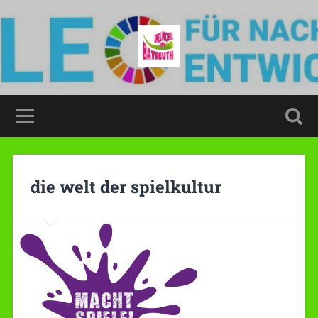
die welt der spielkultur