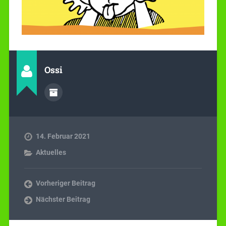
Ossi
14. Februar 2021
Aktuelles
Vorheriger Beitrag
Nächster Beitrag