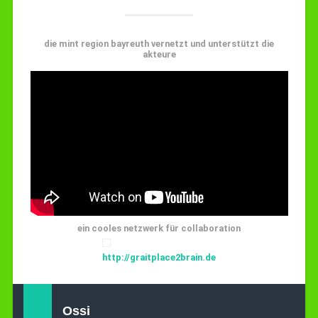
die mint region bayreuth vernetzt und unterstützt die
akteure
ein cooles netzwerk für collaboration
http://graitplace2brain.de
Ossi