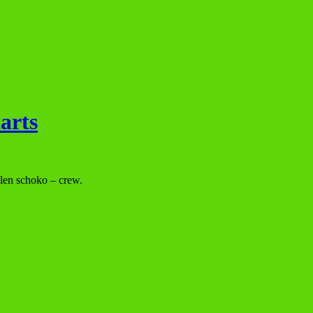
arts
olen schoko – crew.