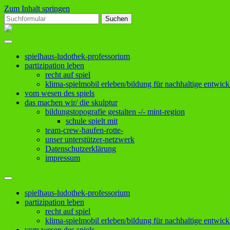
Zum Inhalt springen
Suchen
nach:
spielmobil
bayreuth
spielhaus-ludothek-professorium
partizipation leben
recht auf spiel
klima-spielmobil erleben/bildung für nachhaltige entwic
vom wesen des spiels
das machen wir/ die skulptur
bildungstopografie gestalten -/- mint-region
schule spielt mit
team-crew-haufen-rotte-
unser unterstützer-netzwerk
Datenschutzerklärung
impressum
Suchfeld
ein-/ausblenden
spielhaus-ludothek-professorium
partizipation leben
recht auf spiel
klima-spielmobil erleben/bildung für nachhaltige entwic
vom wesen des spiels