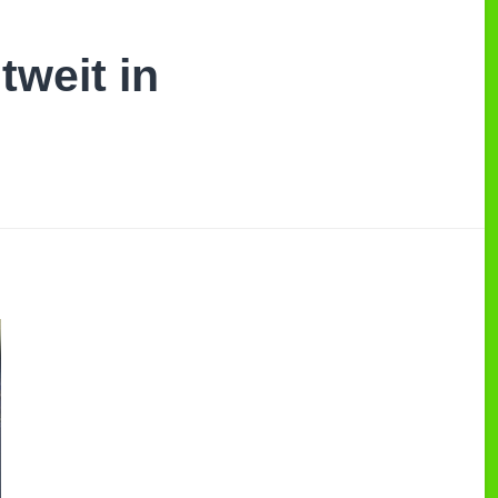
tweit in