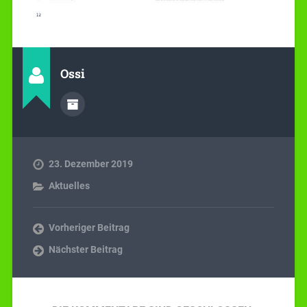
Ossi
23. Dezember 2019
Aktuelles
Vorheriger Beitrag
Nächster Beitrag