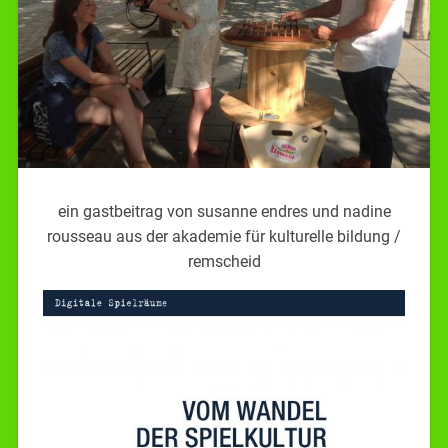
ein gastbeitrag von susanne endres und nadine
rousseau aus der akademie für kulturelle bildung /
remscheid